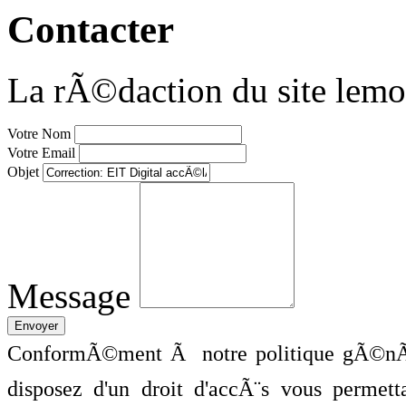
Contacter
La rÃ©daction du site lemo
Votre Nom
Votre Email
Objet
Message
ConformÃ©ment Ã notre politique gÃ©nÃ©
disposez d'un droit d'accÃ¨s vous perme