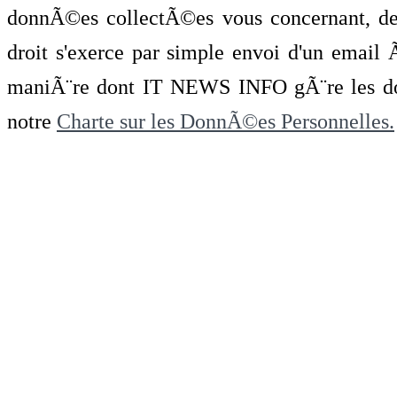
donnÃ©es collectÃ©es vous concernant, de 
droit s'exerce par simple envoi d'un emai
maniÃ¨re dont IT NEWS INFO gÃ¨re les do
notre
Charte sur les DonnÃ©es Personnelles.