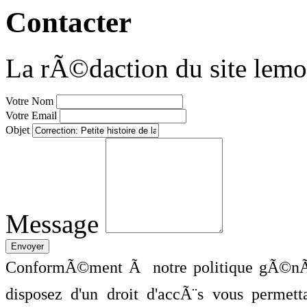
Contacter
La rÃ©daction du site lemo
Votre Nom
Votre Email
Objet
Message
ConformÃ©ment Ã notre politique gÃ©nÃ©
disposez d'un droit d'accÃ¨s vous perme