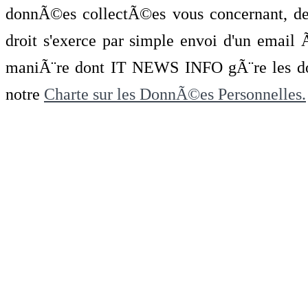
donnÃ©es collectÃ©es vous concernant, de 
droit s'exerce par simple envoi d'un emai
maniÃ¨re dont IT NEWS INFO gÃ¨re les do
notre
Charte sur les DonnÃ©es Personnelles.