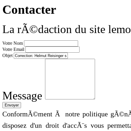
Contacter
La rÃ©daction du site lemo
Votre Nom
Votre Email
Objet
Message
ConformÃ©ment Ã notre politique gÃ©nÃ©
disposez d'un droit d'accÃ¨s vous perme