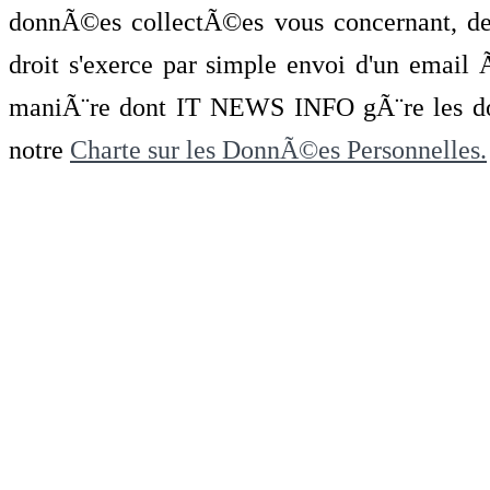
donnÃ©es collectÃ©es vous concernant, de 
droit s'exerce par simple envoi d'un emai
maniÃ¨re dont IT NEWS INFO gÃ¨re les do
notre
Charte sur les DonnÃ©es Personnelles.