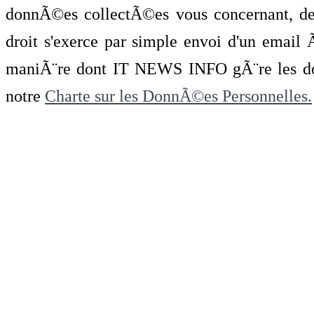
donnÃ©es collectÃ©es vous concernant, de 
droit s'exerce par simple envoi d'un emai
maniÃ¨re dont IT NEWS INFO gÃ¨re les do
notre
Charte sur les DonnÃ©es Personnelles.