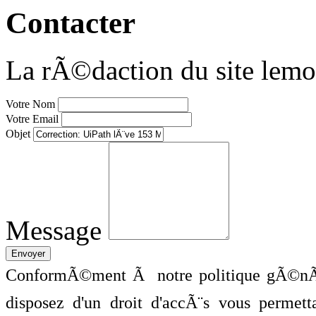
Contacter
La rÃ©daction du site lemo
Votre Nom
Votre Email
Objet
Message
ConformÃ©ment Ã notre politique gÃ©nÃ©
disposez d'un droit d'accÃ¨s vous perme