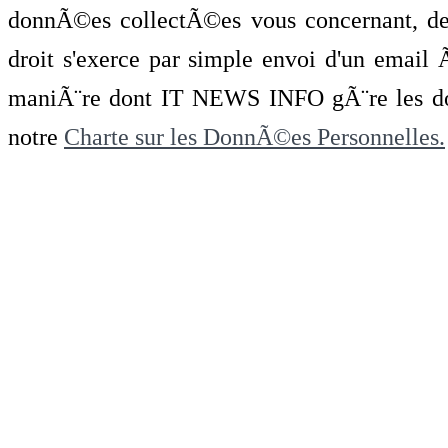
donnÃ©es collectÃ©es vous concernant, de 
droit s'exerce par simple envoi d'un emai
maniÃ¨re dont IT NEWS INFO gÃ¨re les do
notre
Charte sur les DonnÃ©es Personnelles.