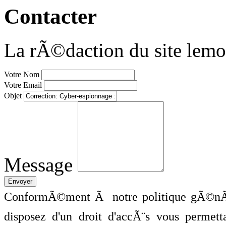
Contacter
La rÃ©daction du site lemo
Votre Nom
Votre Email
Objet
Message
ConformÃ©ment Ã notre politique gÃ©nÃ©
disposez d'un droit d'accÃ¨s vous perme