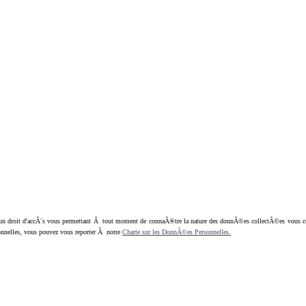
oit d'accÃ¨s vous permettant Ã tout moment de connaÃ®tre la nature des donnÃ©es collectÃ©es vous concern
nnelles, vous pouvez vous reporter Ã notre
Charte sur les DonnÃ©es Personnelles.