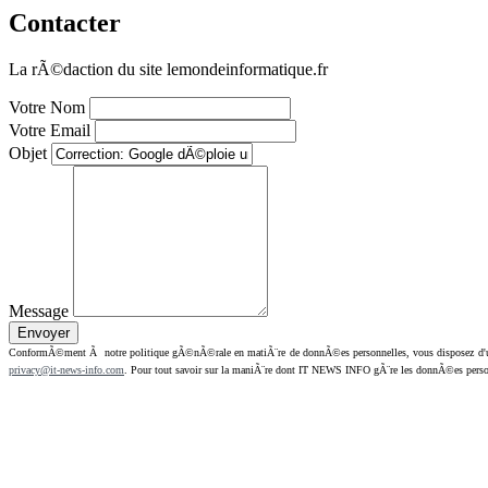
Contacter
La rÃ©daction du site lemondeinformatique.fr
Votre Nom
Votre Email
Objet
Message
ConformÃ©ment Ã notre politique gÃ©nÃ©rale en matiÃ¨re de donnÃ©es personnelles, vous disposez d'un dr
privacy@it-news-info.com
. Pour tout savoir sur la maniÃ¨re dont IT NEWS INFO gÃ¨re les donnÃ©es perso