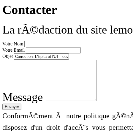
Contacter
La rÃ©daction du site lemo
Votre Nom
Votre Email
Objet
Message
ConformÃ©ment Ã notre politique gÃ©nÃ©
disposez d'un droit d'accÃ¨s vous perme