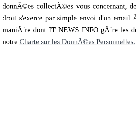
donnÃ©es collectÃ©es vous concernant, de 
droit s'exerce par simple envoi d'un emai
maniÃ¨re dont IT NEWS INFO gÃ¨re les do
notre
Charte sur les DonnÃ©es Personnelles.