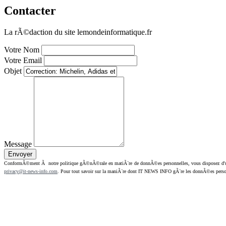
Contacter
La rÃ©daction du site lemondeinformatique.fr
Votre Nom
Votre Email
Objet
Message
ConformÃ©ment Ã notre politique gÃ©nÃ©rale en matiÃ¨re de donnÃ©es personnelles, vous disposez d'un dr
privacy@it-news-info.com
. Pour tout savoir sur la maniÃ¨re dont IT NEWS INFO gÃ¨re les donnÃ©es perso