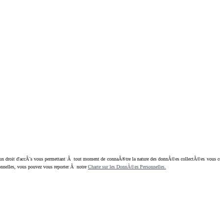
oit d'accÃ¨s vous permettant Ã tout moment de connaÃ®tre la nature des donnÃ©es collectÃ©es vous concern
nnelles, vous pouvez vous reporter Ã notre
Charte sur les DonnÃ©es Personnelles.