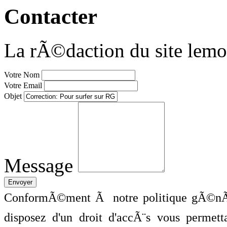
Contacter
La rÃ©daction du site lemo
Votre Nom
Votre Email
Objet
Message
ConformÃ©ment Ã notre politique gÃ©nÃ©
disposez d'un droit d'accÃ¨s vous perme