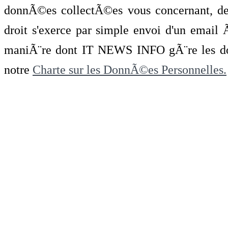
donnÃ©es collectÃ©es vous concernant, de 
droit s'exerce par simple envoi d'un emai
maniÃ¨re dont IT NEWS INFO gÃ¨re les do
notre
Charte sur les DonnÃ©es Personnelles.