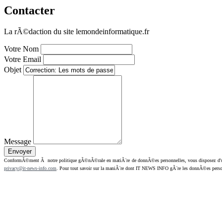
Contacter
La rÃ©daction du site lemondeinformatique.fr
Votre Nom
Votre Email
Objet
Message
ConformÃ©ment Ã notre politique gÃ©nÃ©rale en matiÃ¨re de donnÃ©es personnelles, vous disposez d'un dr
privacy@it-news-info.com
. Pour tout savoir sur la maniÃ¨re dont IT NEWS INFO gÃ¨re les donnÃ©es perso