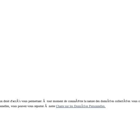
oit d'accÃ¨s vous permettant Ã tout moment de connaÃ®tre la nature des donnÃ©es collectÃ©es vous concern
nnelles, vous pouvez vous reporter Ã notre
Charte sur les DonnÃ©es Personnelles.