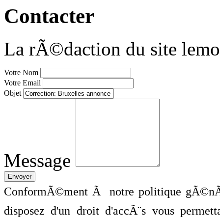
Contacter
La rÃ©daction du site lemo
Votre Nom
Votre Email
Objet
Message
ConformÃ©ment Ã notre politique gÃ©nÃ©
disposez d'un droit d'accÃ¨s vous perme