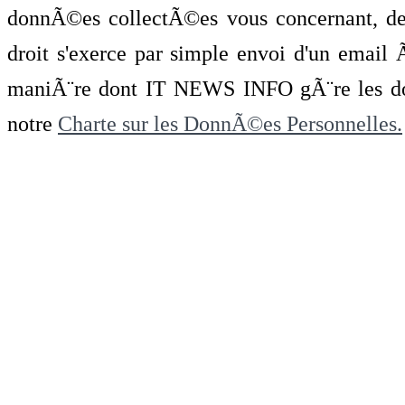
donnÃ©es collectÃ©es vous concernant, de 
droit s'exerce par simple envoi d'un emai
maniÃ¨re dont IT NEWS INFO gÃ¨re les do
notre
Charte sur les DonnÃ©es Personnelles.