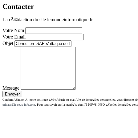
Contacter
La rÃ©daction du site lemondeinformatique.fr
Votre Nom
Votre Email
Objet
Message
ConformÃ©ment Ã notre politique gÃ©nÃ©rale en matiÃ¨re de donnÃ©es personnelles, vous disposez d'un dr
privacy@it-news-info.com
. Pour tout savoir sur la maniÃ¨re dont IT NEWS INFO gÃ¨re les donnÃ©es perso