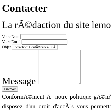
Contacter
La rÃ©daction du site lemo
Votre Nom
Votre Email
Objet
Message
ConformÃ©ment Ã notre politique gÃ©nÃ©
disposez d'un droit d'accÃ¨s vous perme