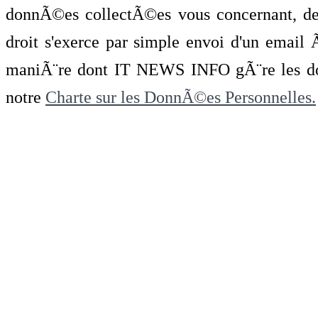
donnÃ©es collectÃ©es vous concernant, de 
droit s'exerce par simple envoi d'un emai
maniÃ¨re dont IT NEWS INFO gÃ¨re les do
notre
Charte sur les DonnÃ©es Personnelles.