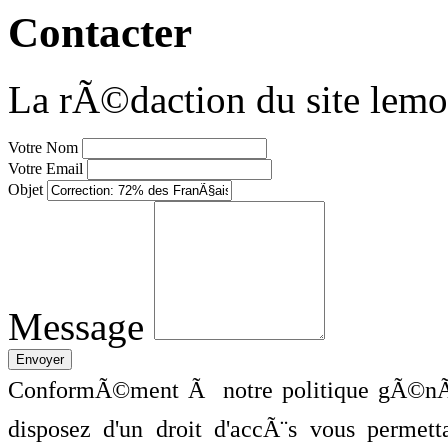
Contacter
La rÃ©daction du site lemo
Votre Nom
Votre Email
Objet
Message
ConformÃ©ment Ã notre politique gÃ©nÃ©
disposez d'un droit d'accÃ¨s vous perme