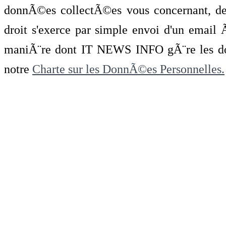
donnÃ©es collectÃ©es vous concernant, de 
droit s'exerce par simple envoi d'un emai
maniÃ¨re dont IT NEWS INFO gÃ¨re les do
notre
Charte sur les DonnÃ©es Personnelles.