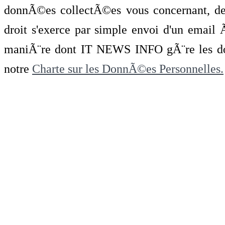
donnÃ©es collectÃ©es vous concernant, de 
droit s'exerce par simple envoi d'un emai
maniÃ¨re dont IT NEWS INFO gÃ¨re les do
notre
Charte sur les DonnÃ©es Personnelles.