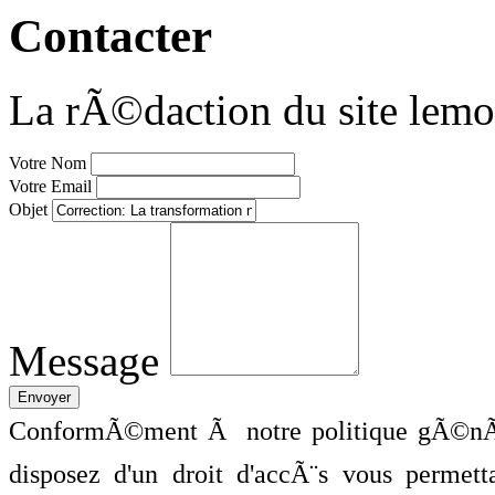
Contacter
La rÃ©daction du site lemo
Votre Nom
Votre Email
Objet
Message
ConformÃ©ment Ã notre politique gÃ©nÃ©
disposez d'un droit d'accÃ¨s vous perme