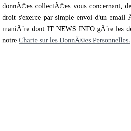
donnÃ©es collectÃ©es vous concernant, de 
droit s'exerce par simple envoi d'un emai
maniÃ¨re dont IT NEWS INFO gÃ¨re les do
notre
Charte sur les DonnÃ©es Personnelles.