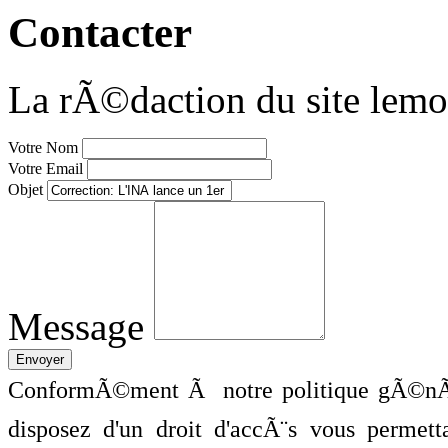
Contacter
La rÃ©daction du site lemo
Votre Nom
Votre Email
Objet
Message
ConformÃ©ment Ã notre politique gÃ©nÃ©
disposez d'un droit d'accÃ¨s vous perme