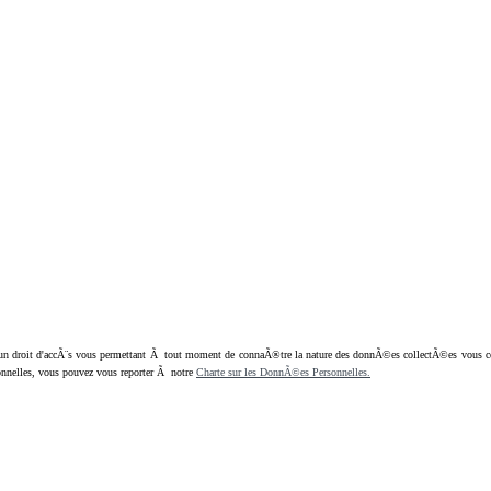
oit d'accÃ¨s vous permettant Ã tout moment de connaÃ®tre la nature des donnÃ©es collectÃ©es vous concern
nnelles, vous pouvez vous reporter Ã notre
Charte sur les DonnÃ©es Personnelles.