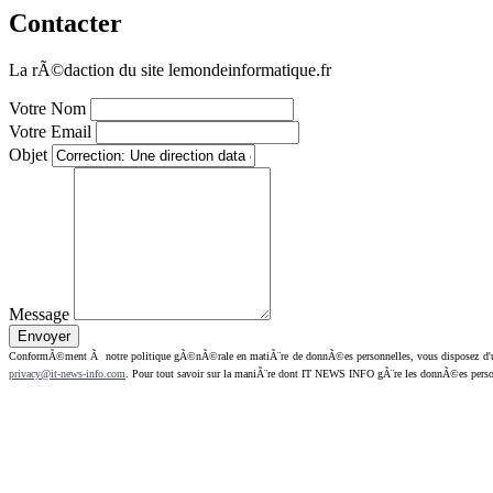
Contacter
La rÃ©daction du site lemondeinformatique.fr
Votre Nom
Votre Email
Objet
Message
ConformÃ©ment Ã notre politique gÃ©nÃ©rale en matiÃ¨re de donnÃ©es personnelles, vous disposez d'un dr
privacy@it-news-info.com
. Pour tout savoir sur la maniÃ¨re dont IT NEWS INFO gÃ¨re les donnÃ©es perso