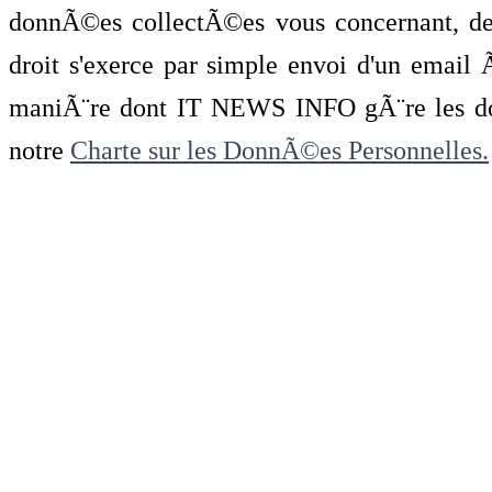
donnÃ©es collectÃ©es vous concernant, de 
droit s'exerce par simple envoi d'un emai
maniÃ¨re dont IT NEWS INFO gÃ¨re les do
notre
Charte sur les DonnÃ©es Personnelles.