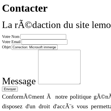
Contacter
La rÃ©daction du site lemo
Votre Nom
Votre Email
Objet
Message
ConformÃ©ment Ã notre politique gÃ©nÃ©
disposez d'un droit d'accÃ¨s vous perme