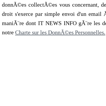
donnÃ©es collectÃ©es vous concernant, de 
droit s'exerce par simple envoi d'un emai
maniÃ¨re dont IT NEWS INFO gÃ¨re les do
notre
Charte sur les DonnÃ©es Personnelles.