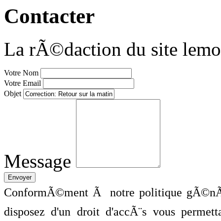
Contacter
La rÃ©daction du site lemo
Votre Nom
Votre Email
Objet
Message
ConformÃ©ment Ã notre politique gÃ©nÃ©
disposez d'un droit d'accÃ¨s vous perme