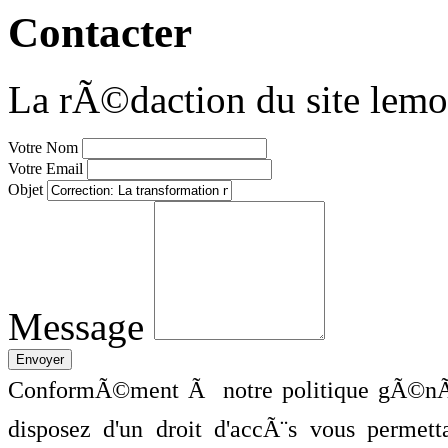
Contacter
La rÃ©daction du site lemo
Votre Nom
Votre Email
Objet
Message
ConformÃ©ment Ã notre politique gÃ©nÃ©
disposez d'un droit d'accÃ¨s vous perme