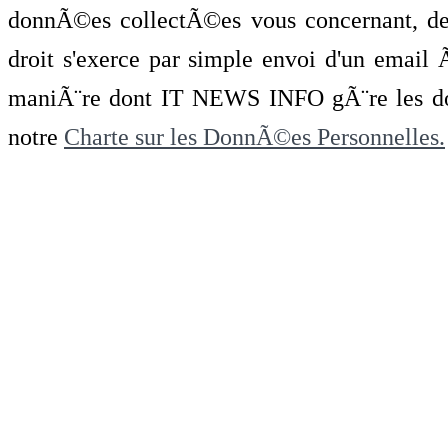
donnÃ©es collectÃ©es vous concernant, de 
droit s'exerce par simple envoi d'un emai
maniÃ¨re dont IT NEWS INFO gÃ¨re les do
notre
Charte sur les DonnÃ©es Personnelles.