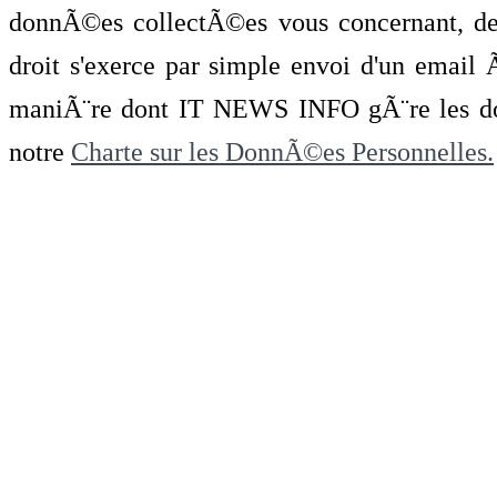
donnÃ©es collectÃ©es vous concernant, de 
droit s'exerce par simple envoi d'un emai
maniÃ¨re dont IT NEWS INFO gÃ¨re les do
notre
Charte sur les DonnÃ©es Personnelles.