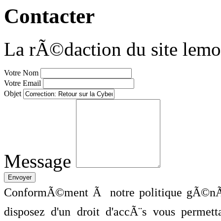
Contacter
La rÃ©daction du site lemo
Votre Nom
Votre Email
Objet
Message
ConformÃ©ment Ã notre politique gÃ©nÃ©
disposez d'un droit d'accÃ¨s vous perme