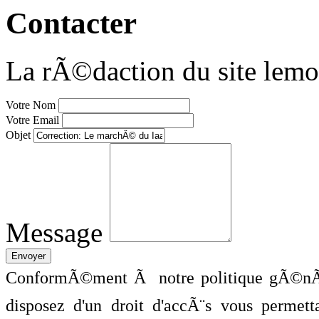
Contacter
La rÃ©daction du site lemo
Votre Nom
Votre Email
Objet
Message
ConformÃ©ment Ã notre politique gÃ©nÃ©
disposez d'un droit d'accÃ¨s vous perme