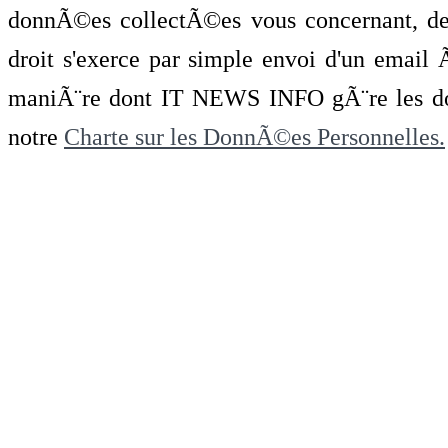
donnÃ©es collectÃ©es vous concernant, de 
droit s'exerce par simple envoi d'un emai
maniÃ¨re dont IT NEWS INFO gÃ¨re les do
notre
Charte sur les DonnÃ©es Personnelles.