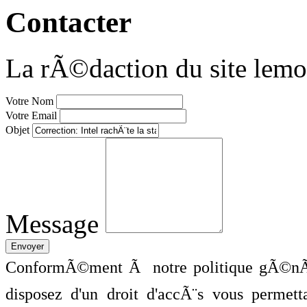
Contacter
La rÃ©daction du site lemo
Votre Nom
Votre Email
Objet
Message
ConformÃ©ment Ã notre politique gÃ©nÃ©
disposez d'un droit d'accÃ¨s vous perme