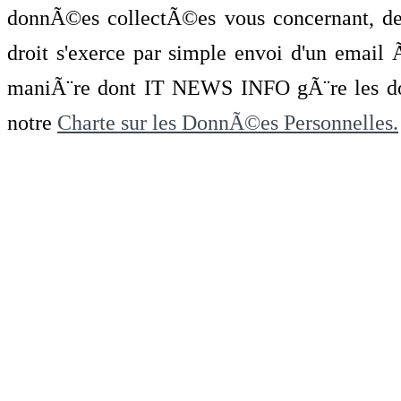
donnÃ©es collectÃ©es vous concernant, de 
droit s'exerce par simple envoi d'un emai
maniÃ¨re dont IT NEWS INFO gÃ¨re les do
notre
Charte sur les DonnÃ©es Personnelles.