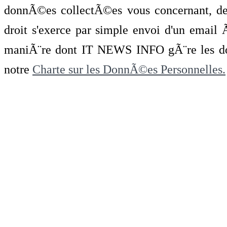
donnÃ©es collectÃ©es vous concernant, de 
droit s'exerce par simple envoi d'un emai
maniÃ¨re dont IT NEWS INFO gÃ¨re les do
notre
Charte sur les DonnÃ©es Personnelles.