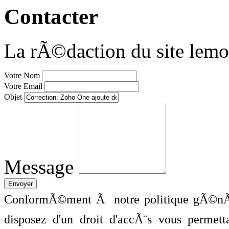
Contacter
La rÃ©daction du site lemo
Votre Nom
Votre Email
Objet
Message
ConformÃ©ment Ã notre politique gÃ©nÃ©
disposez d'un droit d'accÃ¨s vous perme