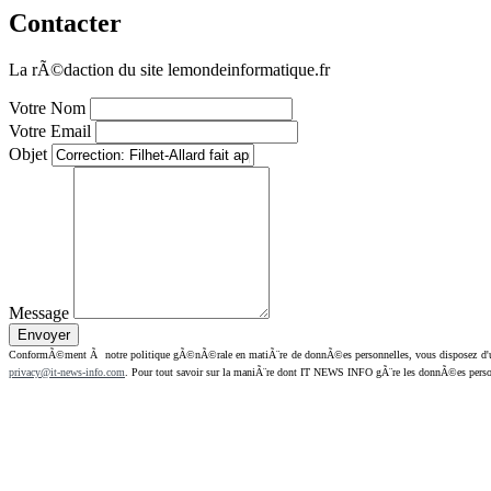
Contacter
La rÃ©daction du site lemondeinformatique.fr
Votre Nom
Votre Email
Objet
Message
ConformÃ©ment Ã notre politique gÃ©nÃ©rale en matiÃ¨re de donnÃ©es personnelles, vous disposez d'un dr
privacy@it-news-info.com
. Pour tout savoir sur la maniÃ¨re dont IT NEWS INFO gÃ¨re les donnÃ©es perso