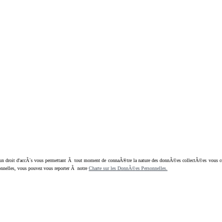
oit d'accÃ¨s vous permettant Ã tout moment de connaÃ®tre la nature des donnÃ©es collectÃ©es vous concern
nnelles, vous pouvez vous reporter Ã notre
Charte sur les DonnÃ©es Personnelles.