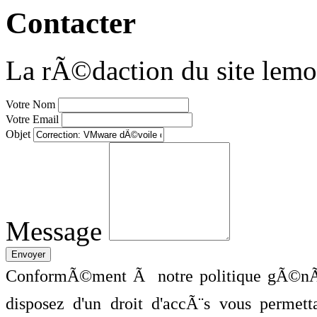
Contacter
La rÃ©daction du site lemo
Votre Nom
Votre Email
Objet
Message
ConformÃ©ment Ã notre politique gÃ©nÃ©
disposez d'un droit d'accÃ¨s vous perme