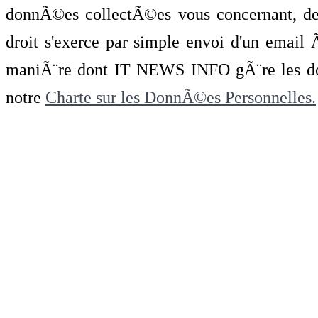
donnÃ©es collectÃ©es vous concernant, de 
droit s'exerce par simple envoi d'un emai
maniÃ¨re dont IT NEWS INFO gÃ¨re les do
notre
Charte sur les DonnÃ©es Personnelles.