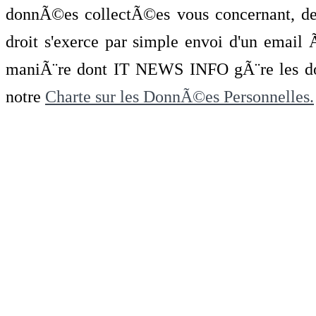
donnÃ©es collectÃ©es vous concernant, de 
droit s'exerce par simple envoi d'un emai
maniÃ¨re dont IT NEWS INFO gÃ¨re les do
notre
Charte sur les DonnÃ©es Personnelles.