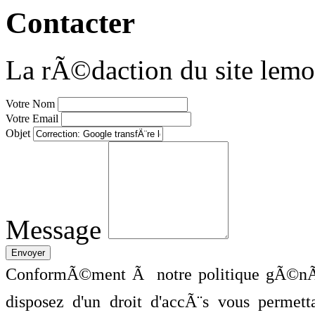
Contacter
La rÃ©daction du site lemo
Votre Nom
Votre Email
Objet
Message
ConformÃ©ment Ã notre politique gÃ©nÃ©
disposez d'un droit d'accÃ¨s vous perme