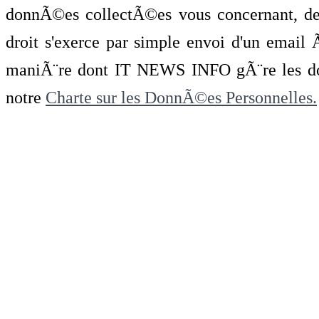
donnÃ©es collectÃ©es vous concernant, de 
droit s'exerce par simple envoi d'un emai
maniÃ¨re dont IT NEWS INFO gÃ¨re les do
notre
Charte sur les DonnÃ©es Personnelles.