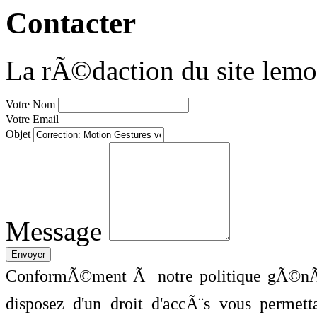
Contacter
La rÃ©daction du site lemo
Votre Nom
Votre Email
Objet
Message
ConformÃ©ment Ã notre politique gÃ©nÃ©
disposez d'un droit d'accÃ¨s vous perme