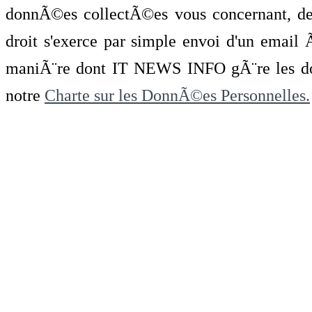
donnÃ©es collectÃ©es vous concernant, de 
droit s'exerce par simple envoi d'un emai
maniÃ¨re dont IT NEWS INFO gÃ¨re les do
notre
Charte sur les DonnÃ©es Personnelles.