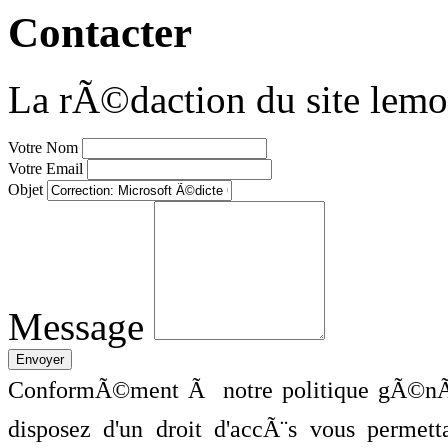
Contacter
La rÃ©daction du site lemo
Votre Nom
Votre Email
Objet
Message
ConformÃ©ment Ã notre politique gÃ©nÃ©
disposez d'un droit d'accÃ¨s vous perme