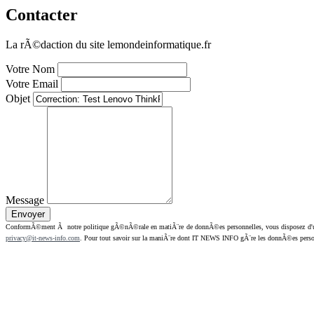
Contacter
La rÃ©daction du site lemondeinformatique.fr
Votre Nom
Votre Email
Objet
Message
ConformÃ©ment Ã notre politique gÃ©nÃ©rale en matiÃ¨re de donnÃ©es personnelles, vous disposez d'un dr
privacy@it-news-info.com
. Pour tout savoir sur la maniÃ¨re dont IT NEWS INFO gÃ¨re les donnÃ©es perso