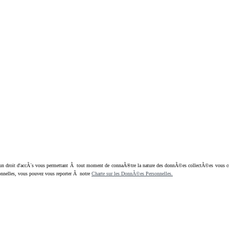
oit d'accÃ¨s vous permettant Ã tout moment de connaÃ®tre la nature des donnÃ©es collectÃ©es vous concern
nnelles, vous pouvez vous reporter Ã notre
Charte sur les DonnÃ©es Personnelles.