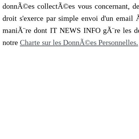
donnÃ©es collectÃ©es vous concernant, de 
droit s'exerce par simple envoi d'un emai
maniÃ¨re dont IT NEWS INFO gÃ¨re les do
notre
Charte sur les DonnÃ©es Personnelles.