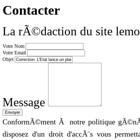
Contacter
La rÃ©daction du site lemo
Votre Nom
Votre Email
Objet
Message
ConformÃ©ment Ã notre politique gÃ©nÃ©
disposez d'un droit d'accÃ¨s vous perme