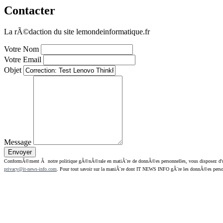
Contacter
La rÃ©daction du site lemondeinformatique.fr
Votre Nom
Votre Email
Objet
Message
ConformÃ©ment Ã notre politique gÃ©nÃ©rale en matiÃ¨re de donnÃ©es personnelles, vous disposez d'un dr
privacy@it-news-info.com
. Pour tout savoir sur la maniÃ¨re dont IT NEWS INFO gÃ¨re les donnÃ©es perso