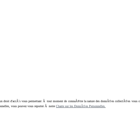
oit d'accÃ¨s vous permettant Ã tout moment de connaÃ®tre la nature des donnÃ©es collectÃ©es vous concern
nnelles, vous pouvez vous reporter Ã notre
Charte sur les DonnÃ©es Personnelles.