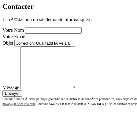
Contacter
La rÃ©daction du site lemondeinformatique.fr
Votre Nom
Votre Email
Objet
Message
ConformÃ©ment Ã notre politique gÃ©nÃ©rale en matiÃ¨re de donnÃ©es personnelles, vous disposez d'un dr
privacy@it-news-info.com
. Pour tout savoir sur la maniÃ¨re dont IT NEWS INFO gÃ¨re les donnÃ©es perso