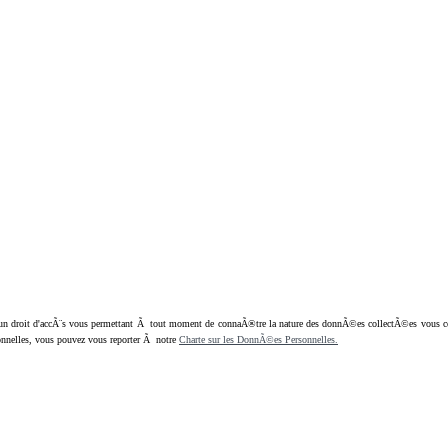
oit d'accÃ¨s vous permettant Ã tout moment de connaÃ®tre la nature des donnÃ©es collectÃ©es vous concern
nnelles, vous pouvez vous reporter Ã notre
Charte sur les DonnÃ©es Personnelles.