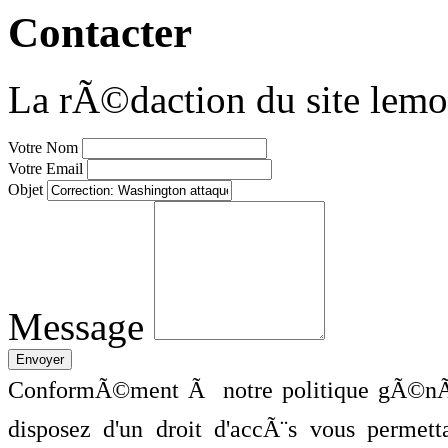
Contacter
La rÃ©daction du site lemo
Votre Nom
Votre Email
Objet
Message
ConformÃ©ment Ã notre politique gÃ©nÃ©
disposez d'un droit d'accÃ¨s vous perme