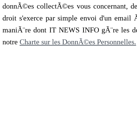
donnÃ©es collectÃ©es vous concernant, de 
droit s'exerce par simple envoi d'un emai
maniÃ¨re dont IT NEWS INFO gÃ¨re les do
notre
Charte sur les DonnÃ©es Personnelles.