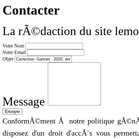
Contacter
La rÃ©daction du site lemo
Votre Nom
Votre Email
Objet
Message
ConformÃ©ment Ã notre politique gÃ©nÃ©
disposez d'un droit d'accÃ¨s vous perme