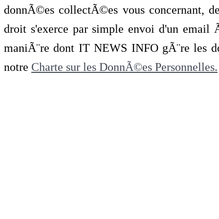
donnÃ©es collectÃ©es vous concernant, de 
droit s'exerce par simple envoi d'un emai
maniÃ¨re dont IT NEWS INFO gÃ¨re les do
notre
Charte sur les DonnÃ©es Personnelles.