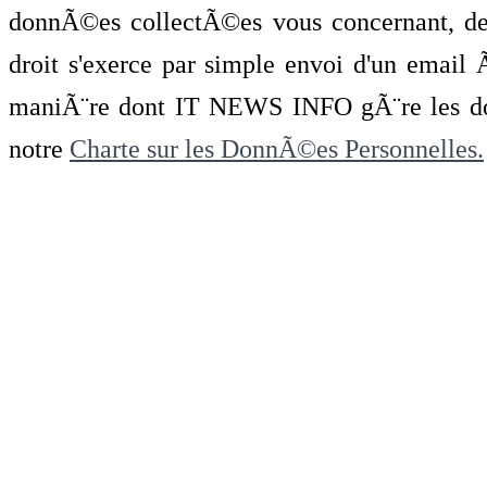
donnÃ©es collectÃ©es vous concernant, de 
droit s'exerce par simple envoi d'un emai
maniÃ¨re dont IT NEWS INFO gÃ¨re les do
notre
Charte sur les DonnÃ©es Personnelles.