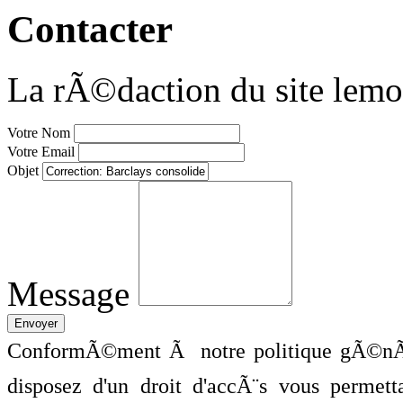
Contacter
La rÃ©daction du site lemo
Votre Nom
Votre Email
Objet
Message
ConformÃ©ment Ã notre politique gÃ©nÃ©
disposez d'un droit d'accÃ¨s vous perme