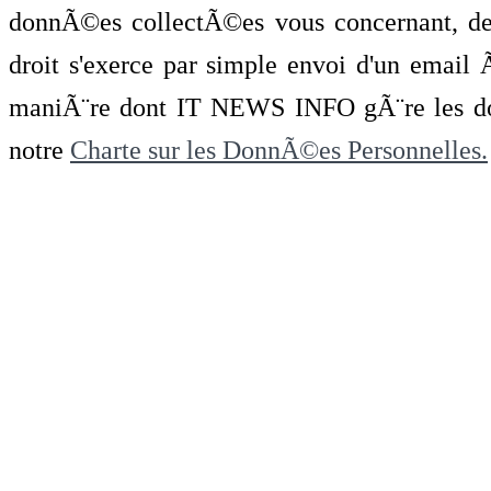
donnÃ©es collectÃ©es vous concernant, de 
droit s'exerce par simple envoi d'un emai
maniÃ¨re dont IT NEWS INFO gÃ¨re les do
notre
Charte sur les DonnÃ©es Personnelles.