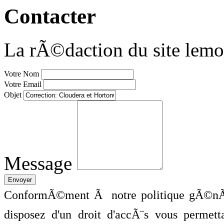
Contacter
La rÃ©daction du site lemo
Votre Nom
Votre Email
Objet
Message
ConformÃ©ment Ã notre politique gÃ©nÃ©
disposez d'un droit d'accÃ¨s vous perme