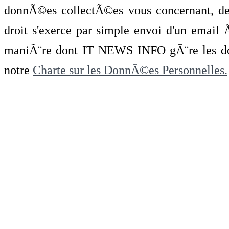
donnÃ©es collectÃ©es vous concernant, de 
droit s'exerce par simple envoi d'un emai
maniÃ¨re dont IT NEWS INFO gÃ¨re les do
notre
Charte sur les DonnÃ©es Personnelles.