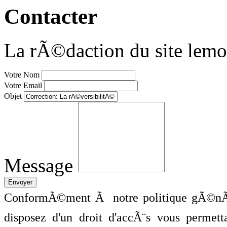
Contacter
La rÃ©daction du site lemo
Votre Nom
Votre Email
Objet
Message
ConformÃ©ment Ã notre politique gÃ©nÃ©
disposez d'un droit d'accÃ¨s vous perme