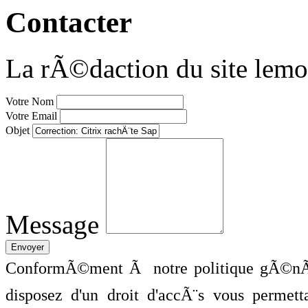
Contacter
La rÃ©daction du site lemo
Votre Nom
Votre Email
Objet
Message
ConformÃ©ment Ã notre politique gÃ©nÃ©
disposez d'un droit d'accÃ¨s vous perme