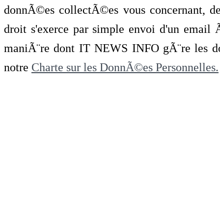
donnÃ©es collectÃ©es vous concernant, de 
droit s'exerce par simple envoi d'un emai
maniÃ¨re dont IT NEWS INFO gÃ¨re les do
notre
Charte sur les DonnÃ©es Personnelles.