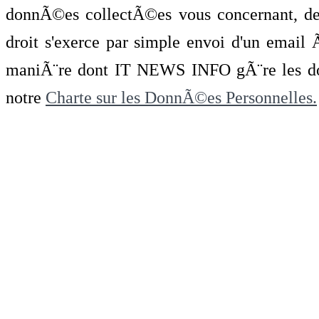
donnÃ©es collectÃ©es vous concernant, de 
droit s'exerce par simple envoi d'un emai
maniÃ¨re dont IT NEWS INFO gÃ¨re les do
notre
Charte sur les DonnÃ©es Personnelles.