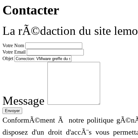
Contacter
La rÃ©daction du site lemo
Votre Nom
Votre Email
Objet
Message
ConformÃ©ment Ã notre politique gÃ©nÃ©
disposez d'un droit d'accÃ¨s vous perme