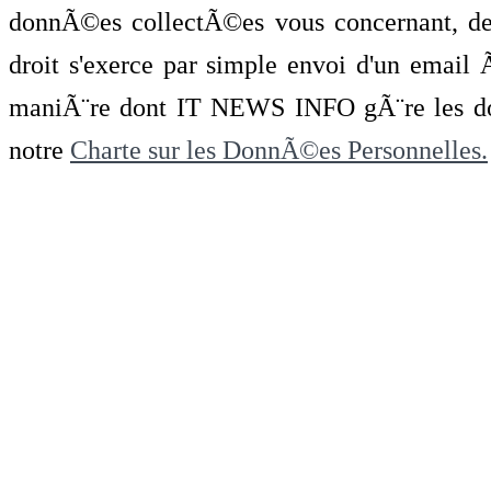
donnÃ©es collectÃ©es vous concernant, de 
droit s'exerce par simple envoi d'un emai
maniÃ¨re dont IT NEWS INFO gÃ¨re les do
notre
Charte sur les DonnÃ©es Personnelles.