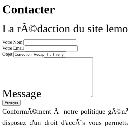
Contacter
La rÃ©daction du site lemo
Votre Nom
Votre Email
Objet
Message
ConformÃ©ment Ã notre politique gÃ©nÃ©
disposez d'un droit d'accÃ¨s vous perme