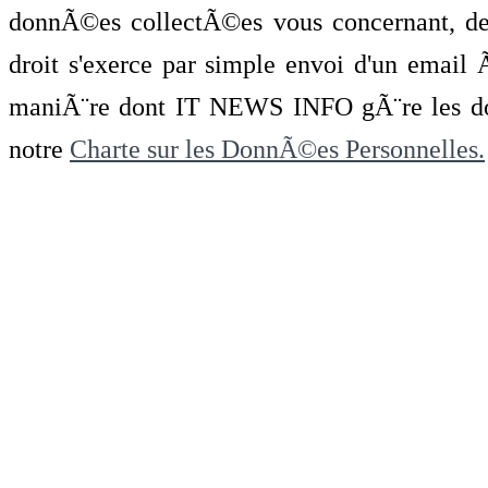
donnÃ©es collectÃ©es vous concernant, de 
droit s'exerce par simple envoi d'un emai
maniÃ¨re dont IT NEWS INFO gÃ¨re les do
notre
Charte sur les DonnÃ©es Personnelles.