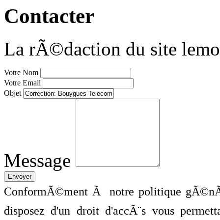
Contacter
La rÃ©daction du site lemo
Votre Nom
Votre Email
Objet
Message
ConformÃ©ment Ã notre politique gÃ©nÃ©
disposez d'un droit d'accÃ¨s vous perme