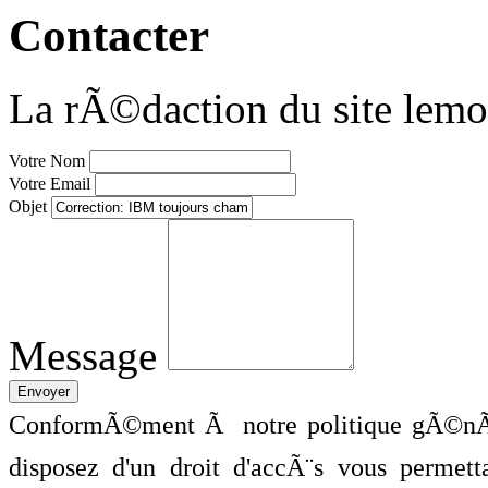
Contacter
La rÃ©daction du site lemo
Votre Nom
Votre Email
Objet
Message
ConformÃ©ment Ã notre politique gÃ©nÃ©
disposez d'un droit d'accÃ¨s vous perme