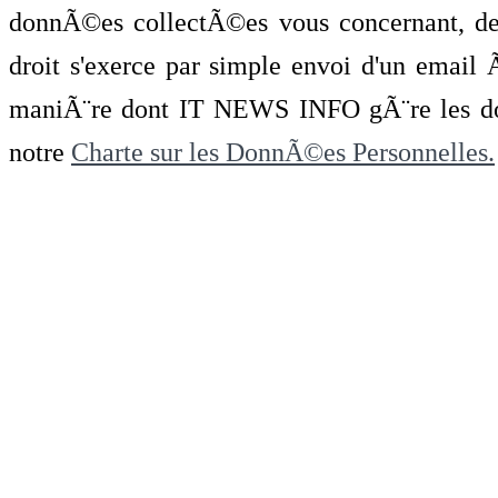
donnÃ©es collectÃ©es vous concernant, de 
droit s'exerce par simple envoi d'un emai
maniÃ¨re dont IT NEWS INFO gÃ¨re les do
notre
Charte sur les DonnÃ©es Personnelles.