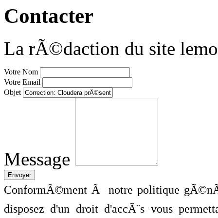
Contacter
La rÃ©daction du site lemo
Votre Nom
Votre Email
Objet
Message
ConformÃ©ment Ã notre politique gÃ©nÃ©
disposez d'un droit d'accÃ¨s vous perme