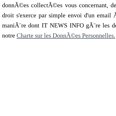
donnÃ©es collectÃ©es vous concernant, de 
droit s'exerce par simple envoi d'un emai
maniÃ¨re dont IT NEWS INFO gÃ¨re les do
notre
Charte sur les DonnÃ©es Personnelles.