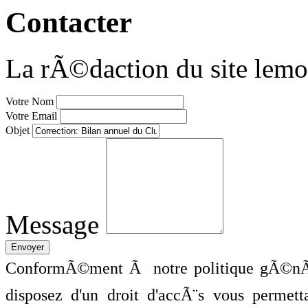
Contacter
La rÃ©daction du site lemo
Votre Nom
Votre Email
Objet
Message
ConformÃ©ment Ã notre politique gÃ©nÃ©
disposez d'un droit d'accÃ¨s vous perme