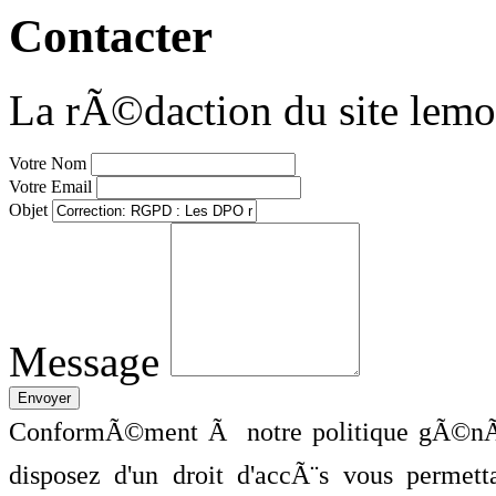
Contacter
La rÃ©daction du site lemo
Votre Nom
Votre Email
Objet
Message
ConformÃ©ment Ã notre politique gÃ©nÃ©
disposez d'un droit d'accÃ¨s vous perme