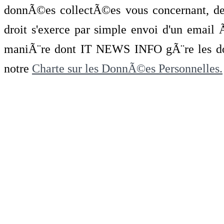
donnÃ©es collectÃ©es vous concernant, de 
droit s'exerce par simple envoi d'un emai
maniÃ¨re dont IT NEWS INFO gÃ¨re les do
notre
Charte sur les DonnÃ©es Personnelles.