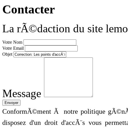
Contacter
La rÃ©daction du site lemo
Votre Nom
Votre Email
Objet
Message
ConformÃ©ment Ã notre politique gÃ©nÃ©
disposez d'un droit d'accÃ¨s vous perme