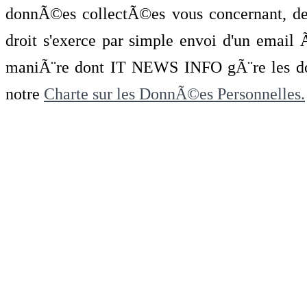
donnÃ©es collectÃ©es vous concernant, de 
droit s'exerce par simple envoi d'un emai
maniÃ¨re dont IT NEWS INFO gÃ¨re les do
notre
Charte sur les DonnÃ©es Personnelles.