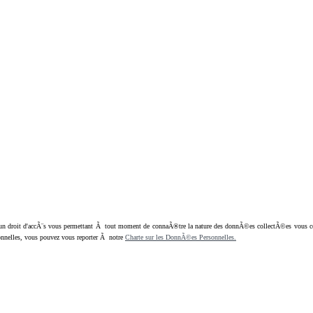
oit d'accÃ¨s vous permettant Ã tout moment de connaÃ®tre la nature des donnÃ©es collectÃ©es vous concern
nnelles, vous pouvez vous reporter Ã notre
Charte sur les DonnÃ©es Personnelles.