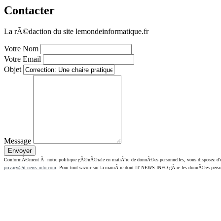
Contacter
La rÃ©daction du site lemondeinformatique.fr
Votre Nom
Votre Email
Objet
Message
ConformÃ©ment Ã notre politique gÃ©nÃ©rale en matiÃ¨re de donnÃ©es personnelles, vous disposez d'un dr
privacy@it-news-info.com
. Pour tout savoir sur la maniÃ¨re dont IT NEWS INFO gÃ¨re les donnÃ©es perso