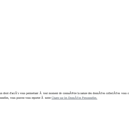
oit d'accÃ¨s vous permettant Ã tout moment de connaÃ®tre la nature des donnÃ©es collectÃ©es vous concern
nnelles, vous pouvez vous reporter Ã notre
Charte sur les DonnÃ©es Personnelles.