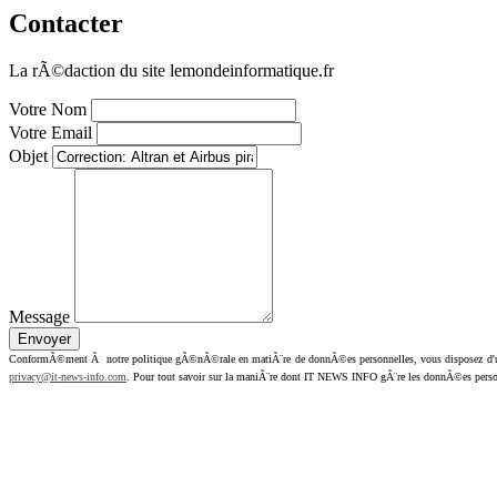
Contacter
La rÃ©daction du site lemondeinformatique.fr
Votre Nom
Votre Email
Objet
Message
ConformÃ©ment Ã notre politique gÃ©nÃ©rale en matiÃ¨re de donnÃ©es personnelles, vous disposez d'un dr
privacy@it-news-info.com
. Pour tout savoir sur la maniÃ¨re dont IT NEWS INFO gÃ¨re les donnÃ©es perso