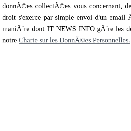
donnÃ©es collectÃ©es vous concernant, de 
droit s'exerce par simple envoi d'un emai
maniÃ¨re dont IT NEWS INFO gÃ¨re les do
notre
Charte sur les DonnÃ©es Personnelles.