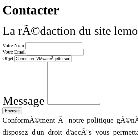
Contacter
La rÃ©daction du site lemo
Votre Nom
Votre Email
Objet
Message
ConformÃ©ment Ã notre politique gÃ©nÃ©
disposez d'un droit d'accÃ¨s vous perme